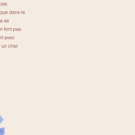
 pas
r que dans le
ra se
en font pas
ort avec
r un cher