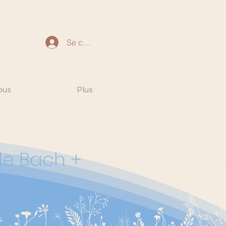
Se connecter
ous
Plus
de Bach +