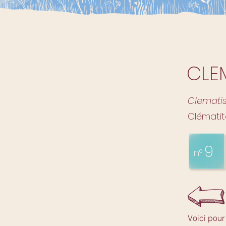
CLE
Clematis
Clémati
9
n°
Voici pour