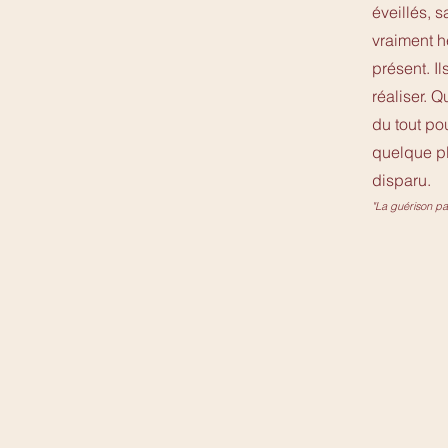
éveillés, 
vraiment he
présent. I
réaliser. Q
du tout pou
quelque pl
disparu.
"La guérison par