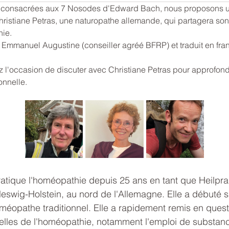
s consacrées aux 7 Nosodes d'Edward Bach, nous proposons un
hristiane Petras, une naturopathe allemande, qui partagera son e
ie.
r Emmanuel Augustine (conseiller agréé BFRP) et traduit en fra
ez l'occasion de discuter avec Christiane Petras pour approfon
onnelle.
ratique l'homéopathie depuis 25 ans en tant que Heilprak
eswig-Holstein, au nord de l'Allemagne. Elle a débuté s
méopathe traditionnel. Elle a rapidement remis en quest
nelles de l'homéopathie, notamment l'emploi de substan